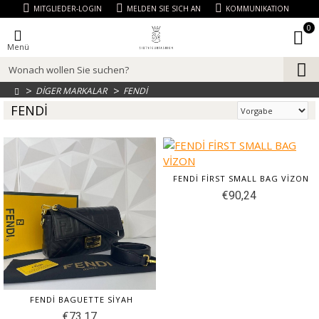
MITGLIEDER-LOGIN
MELDEN SIE SICH AN
KOMMUNIKATION
0
Menü
DİGER MARKALAR
FENDİ
FENDİ
FENDİ FİRST SMALL BAG VİZON
€90,24
FENDİ BAGUETTE SİYAH
€73,17