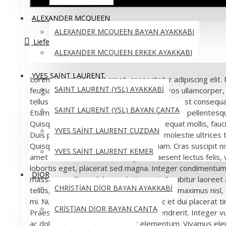
ALEXANDER MCQUEEN
ALEXANDER MCQUEEN BAYAN AYAKKABI
Liefer- und Rückgabebedingungen
ALEXANDER MCQUEEN ERKEK AYAKKABI
YVES SAİNT LAURENT
Lorem ipsum dolor sit amet, consectetur adipiscing elit.
SAINT LAURENT (YSL) AYAKKABİ
feugiat ex. Nullam commodo mauris id eros ullamcorper, 
tellus aliquam. Curabitur tincidunt mauris ac est consequ
SAINT LAURENT (YSL) BAYAN ÇANTA
Etiam orci nisl, bibendum eu libero eu, cursus pellentesqu
Quisque sapien lorem, tincidunt id consequat mollis, fauc
YVES SAİNT LAURENT CUZDAN
Duis purus quam, suscipit et massa in, molestie ultrices t
Quisque in est vitae dui volutpat aliquam. Cras suscipit nis
YVES SAİNT LAURENT KEMER
amet ornare tellus ornare fringilla. Praesent lectus felis, 
lobortis eget, placerat sed magna. Integer condimentum
DİOR
massa convallis sodales sed vitae est. Curabitur laoree
CHRİSTİAN DİOR BAYAN AYAKKABİ
tellus, id blandit dui sodales vel. Vivamus a maximus nis
mi. Nunc at laoreet arcu. Nulla quis nunc et dui placerat ti
CRİSTİAN DİOR BAYAN CANTA
Praesent eget leo sed lacus rutrum hendrerit. Integer v
ac dolor suscipit, sed mollis est elementum. Vivamus eleif