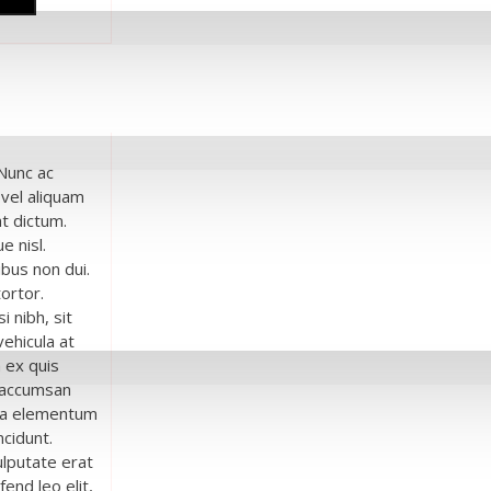
 Nunc ac
vel aliquam
at dictum.
e nisl.
ibus non dui.
ortor.
i nibh, sit
vehicula at
 ex quis
t accumsan
l, a elementum
ncidunt.
ulputate erat
end leo elit,