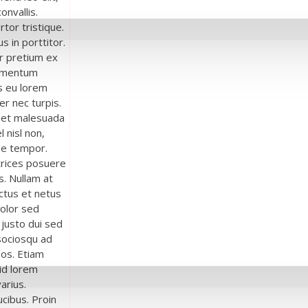
onvallis.
rtor tristique.
s in porttitor.
er pretium ex
elementum
is eu lorem
er nec turpis.
s et malesuada
 nisl non,
ae tempor.
ltrices posuere
s. Nullam at
ctus et netus
olor sed
 justo dui sed
 sociosqu ad
eos. Etiam
 id lorem
arius.
cibus. Proin