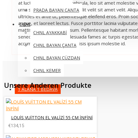
at luctus ipsum. Quisque vehicula, leo sit amet molestie v
urna semper felis, in cursus velit velit sit amet velit. Ali
PRADA BAYAN CANTA
ultricies et ante ut, pellentesque eleifend eros. Proin s
augue, et laoreet lectus. Fusce porttitor lacinia vulputate.
CHNL
mattis orci. Nulla at ex ipsum. Pellentesque habitant morb
CHNL AYAKKABİ
senectus et netus et malesuada fames ac turpis egestas
accumsan tellus lacus, et facilisis ipsum molestie id.
CHNL BAYAN ÇANTA
CHNL BAYAN CÜZDAN
CHNL KEMER
Unsere Anderen Produkte
1 ALANA 1 BEDAVA
LOUİS VUİTTON EL VALİZİ 55 CM İNFİNİ
€134,15