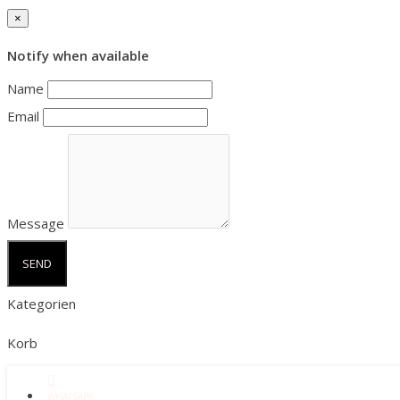
×
Notify when available
Name
Email
Message
SEND
Kategorien
Korb
WHATSAPP