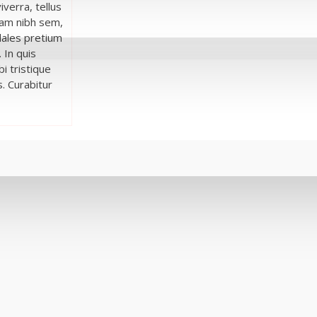
iverra, tellus
quam nibh sem,
odales pretium
 In quis
i tristique
. Curabitur