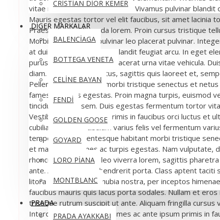
CRİSTİAN DİOR KEMER
vitae rhoncus tortor aliquet eu. Vivamus pulvinar blandit c
Mauris egestas tortor vel elit faucibus, sit amet lacinia to
DİGER MARKALAR
Praesent eu malesuada lorem. Proin cursus tristique tellu
BALENCİAGA
Morbi posuere sem pulvinar leo placerat pulvinar. Integ
at dui dictum vehicula. Ut blandit feugiat arcu. In eget 
BOTTEGA VENETA
purus. Integer hendrerit placerat urna vitae vehicula. Du
diam. Aenean ligula metus, sagittis quis laoreet et, semp
CELİNE BAYAN
Pellentesque habitant morbi tristique senectus et netu
fames ac turpis egestas. Proin magna turpis, euismod vel
FENDİ
tincidunt luctus sem. Duis egestas fermentum tortor vit
Vestibulum ante ipsum primis in faucibus orci luctus et u
GOLDEN GOOSE
cubilia Curae; Vestibulum varius felis vel fermentum variu
tempor erat. Pellentesque habitant morbi tristique sene
GOYARD
et malesuada fames ac turpis egestas. Nam vulputate, d
rhoncus vehicula, est leo viverra lorem, sagittis pharetra
LORO PİANA
ante. Aliquam auctor hendrerit porta. Class aptent taciti
MONTBLANC
litora torquent per conubia nostra, per inceptos himena
faucibus mauris quis lacus porta sodales. Nullam et eros
PRADA
tristique rutrum suscipit ut ante. Aliquam fringilla cursus v
Interdum et malesuada fames ac ante ipsum primis in fau
PRADA AYAKKABI